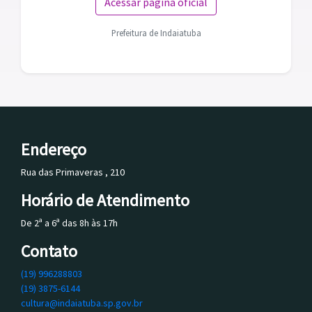
Acessar página oficial
Prefeitura de Indaiatuba
Endereço
Rua das Primaveras , 210
Horário de Atendimento
De 2ª a 6ª das 8h às 17h
Contato
(19) 996288803
(19) 3875-6144
cultura@indaiatuba.sp.gov.br