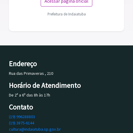
Acessar página oficial
Prefeitura de Indaiatuba
Endereço
Rua das Primaveras , 210
Horário de Atendimento
De 2ª a 6ª das 8h às 17h
Contato
(19) 996288803
(19) 3875-6144
cultura@indaiatuba.sp.gov.br