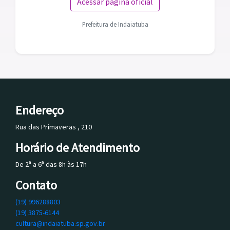
Acessar página oficial
Prefeitura de Indaiatuba
Endereço
Rua das Primaveras , 210
Horário de Atendimento
De 2ª a 6ª das 8h às 17h
Contato
(19) 996288803
(19) 3875-6144
cultura@indaiatuba.sp.gov.br