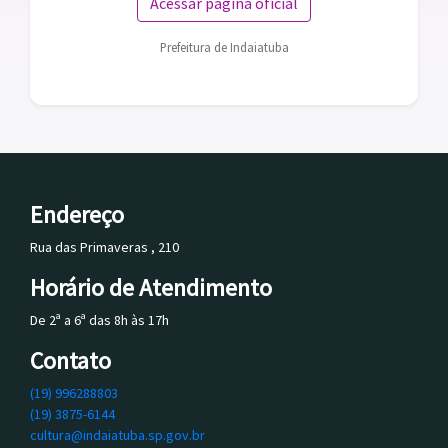
Acessar página oficial
Prefeitura de Indaiatuba
Endereço
Rua das Primaveras , 210
Horário de Atendimento
De 2ª a 6ª das 8h às 17h
Contato
(19) 996288803
(19) 3875-6144
cultura@indaiatuba.sp.gov.br