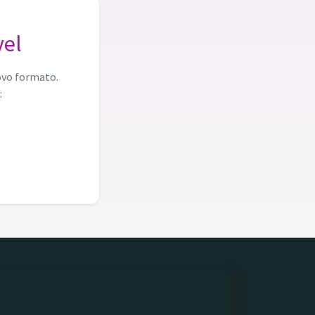
vel
ovo formato.
: