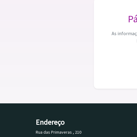
Pá
As informaç
Endereço
Rua das Primaveras , 210