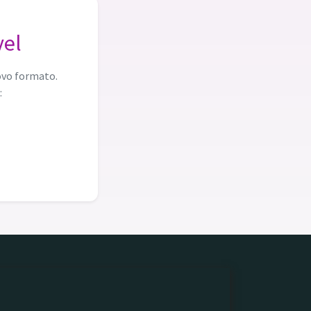
vel
ovo formato.
: