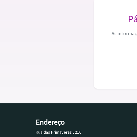
Pá
As informaç
Endereço
Rua das Primaveras , 210