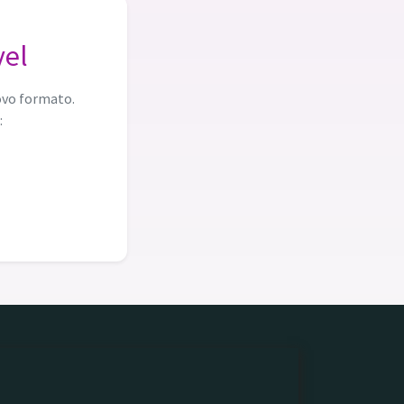
vel
ovo formato.
: