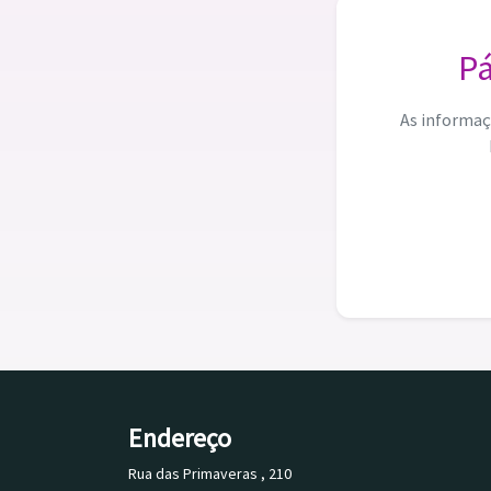
Pá
As informaç
Endereço
Rua das Primaveras , 210